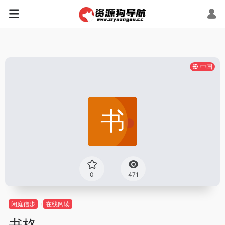
中国
0
471
闲庭信步
在线阅读
书格