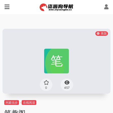
美国
0
457
闲庭信步
在线阅读
笔趣阁