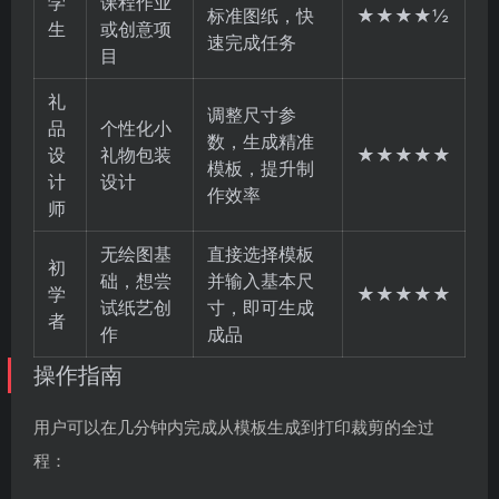
学
课程作业
标准图纸，快
★★★★½
生
或创意项
速完成任务
目
礼
调整尺寸参
品
个性化小
数，生成精准
设
礼物包装
★★★★★
模板，提升制
计
设计
作效率
师
无绘图基
直接选择模板
初
础，想尝
并输入基本尺
学
★★★★★
试纸艺创
寸，即可生成
者
作
成品
操作指南
用户可以在几分钟内完成从模板生成到打印裁剪的全过
程：