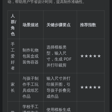
动，帮助用户节省设计时间，提高制作准确性。
人
群/
场景描述
关键步骤要点
推荐指数
角
色
手
选择模板类
工
制作礼物
型，输入尺
爱
包装盒或
★★★★★
寸，生成 PDF
好
装饰容器
并打印裁剪
者
与孩子制
输入尺寸并打
家
作手工玩
印展开图，引
★★★★★
长
具或纸艺
导孩子折叠完
作品
成作品
学校手工
使用模板生成