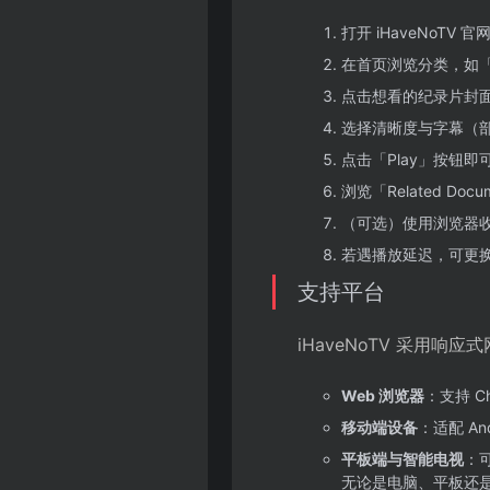
打开 iHaveNoTV 官
在首页浏览分类，如「Sci
点击想看的纪录片封
选择清晰度与字幕（
点击「Play」按钮即
浏览「Related Do
（可选）使用浏览器
若遇播放延迟，可更
支持平台
iHaveNoTV 采用响
Web 浏览器
：支持 Ch
移动端设备
：适配 An
平板端与智能电视
：
无论是电脑、平板还