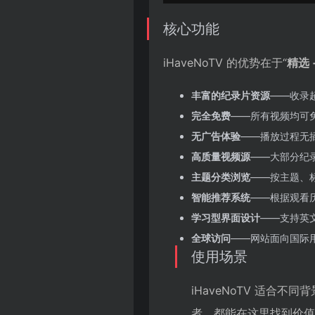
核心功能
iHaveNoTV 的优势在于“
精选 
丰富的纪录片资源
——收录超
完全免费
——所有视频均可
无广告体验
——播放过程无
高质量视频源
——大部分纪
主题分类浏览
——按主题、
智能推荐系统
——根据观看
学习型界面设计
——支持英
全球访问
——网站面向国际
使用场景
iHaveNoTV 适合
者，都能在这里找到价值