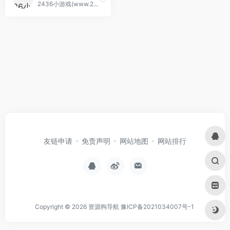
2436小游戏(www.2436.cn)是小游戏大全第一网站,这里囊括了最全的双人小游戏,美女小游戏,此外还有益智,搞笑,动作,射击,女生,冒险,敏捷,过关等热门小游戏。
友链申请
免责声明
网站地图
网站排行
Copyright © 2026
资源狗导航
豫ICP备2021034007号-1