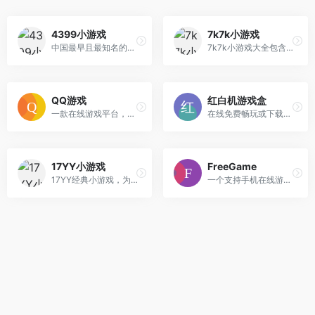
4399小游戏
7k7k小游戏
中国最早且最知名的在线小游戏平台之一。
7k7k小游戏大全包含免费小游戏,连连看,双人小游戏网页版,洛克王国,三国杀,斗地主,象棋,扫雷,麻将,迷你世界,7k7k弹弹堂,逃跑吧少年,斗罗大陆,冒险王,节奏盒子sprunki等小游戏在线玩以及网页单机小游戏等游戏。
QQ游戏
红白机游戏盒
一款在线游戏平台，提供各种类型的游戏供玩家下载和在线畅玩。
在线免费畅玩或下载红白机游戏。
17YY小游戏
FreeGame
17YY经典小游戏，为您免费提供包括动作、体育、益智、射击、冒险、策略、装扮、敏捷等各种类型经典小游戏大全。17yy小游戏，努力做国内最优秀的小游戏网站。17yy，一起玩玩吧。
一个支持手机在线游玩的游戏平台。