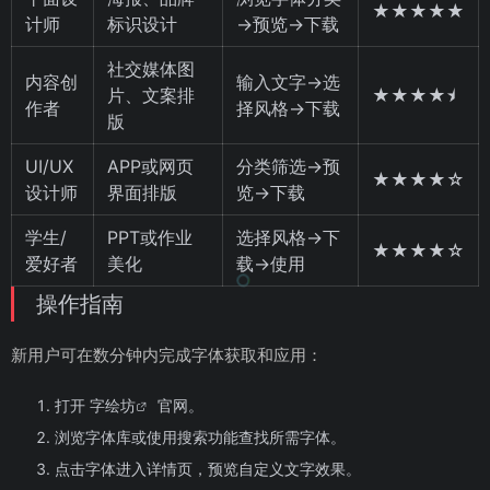
★★★★★
计师
标识设计
→预览→下载
社交媒体图
内容创
输入文字→选
片、文案排
★★★★⯨
作者
择风格→下载
版
UI/UX
APP或网页
分类筛选→预
★★★★☆
设计师
界面排版
览→下载
学生/
PPT或作业
选择风格→下
★★★★☆
爱好者
美化
载→使用
操作指南
新用户可在数分钟内完成字体获取和应用：
打开
字绘坊
官网。
浏览字体库或使用搜索功能查找所需字体。
点击字体进入详情页，预览自定义文字效果。