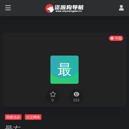
中国
0
223
闲庭信步
社交网络
最右