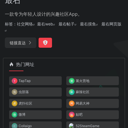
一款专为年轻人设计的兴趣社区App。
标签：
社交网络
最右web
最右帖子
最右摸鱼
最右网页版
链接直达
热门网址
TapTap
篝火营地
虫部落
麻辣社区
虎扑社区
网易大神
微博
贴吧
Collaigo
52SteamGame