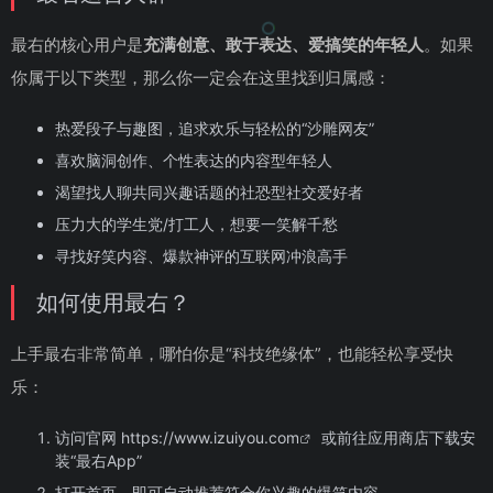
最右的核心用户是
充满创意、敢于表达、爱搞笑的年轻人
。如果
你属于以下类型，那么你一定会在这里找到归属感：
热爱段子与趣图，追求欢乐与轻松的“沙雕网友”
喜欢脑洞创作、个性表达的内容型年轻人
渴望找人聊共同兴趣话题的社恐型社交爱好者
压力大的学生党/打工人，想要一笑解千愁
寻找好笑内容、爆款神评的互联网冲浪高手
如何使用最右？
上手最右非常简单，哪怕你是“科技绝缘体”，也能轻松享受快
乐：
访问官网
https://www.izuiyou.com
或前往应用商店下载安
装“最右App”
打开首页，即可自动推荐符合你兴趣的爆笑内容