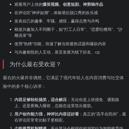
观看用户上传的
爆笑视频、创意短剧、神剪辑作品
在评论区“神评如潮”，体验堪比脱口秀的欢乐感
发表自己的趣事、牢骚、感悟，赢得点赞与共鸣
根据兴趣加入不同圈子，如“打工人日常”、“恋爱吐槽局”、“沙
雕语录”等
使用“热榜”功能，快速了解当前最热话题和爆款内容
与兴趣相投的人互动，甚至发展为线下好友、cp
为什么最右受欢迎？
最右的火爆并非偶然，它满足了现代年轻人在内容消费与社交体
验中的多个核心诉求：
内容足够轻松搞笑，适合解压
：无论你是上班摸鱼、通勤路
上、还是夜晚入睡前，总能在这里笑出腹肌。
用户创作能力强，神评比内容还好看
：真正的“高手在民间”，最
右评论区常常比帖子更精彩。
个性推荐机制精准
：平台算法会根据你的浏览行为智能推荐内