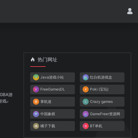
热门网址
Java游戏小站
红白机游戏盒
FreeGamesDL
Poki (宝玩)
GBA游
游戏
掌机迷
Crazy games
中国象棋
GameFreer资源网
橘子下载
BT单机