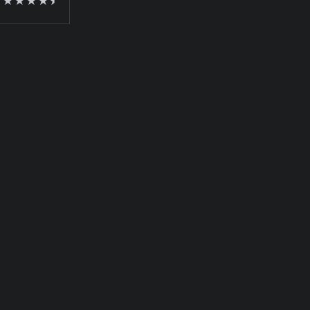
★★★★⯨