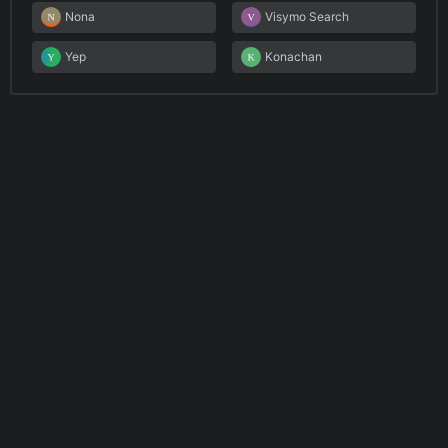
Nona
Visymo Search
Yep
Konachan