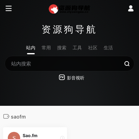
资源狗导航
站内
常用
搜索
工具
社区
生活
影音视听
saofm
Sao.fm