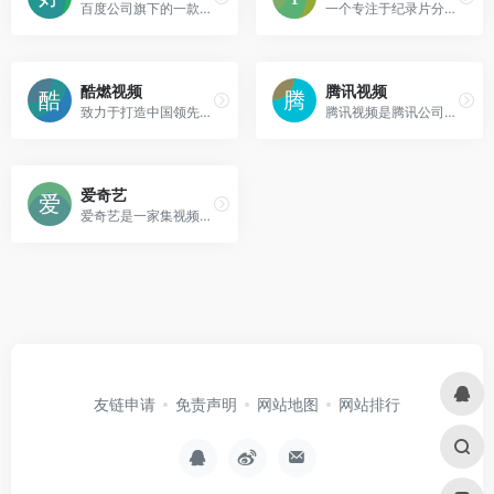
百度公司旗下的一款短视频内容平台。
一个专注于纪录片分享的免费在线平台，集合了超过 4000 部来自全球各地的纪录片资源。
酷燃视频
腾讯视频
致力于打造中国领先的优质短节目视频生产、传播、消费一体化平台的在线服务，专注于提供高质量的短视频内容。
腾讯视频是腾讯公司推出的一款在线视频播放平台，依托强大的内容资源和技术优势，为用户提供涵盖影视、综艺、体育、纪录片、新闻等多个领域的视频服务。
爱奇艺
爱奇艺是一家集视频播放、内容制作、IP运营于一体的综合性在线视频平台，隶属于百度公司。
友链申请
免责声明
网站地图
网站排行