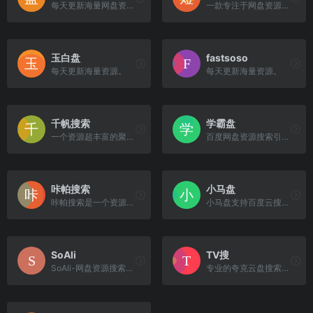
每天更新海量网盘资源搜索下载。
一款专注于网盘资源全文检索的搜索工具。
玉白盘
fastsoso
每天更新海量资源。
每天更新海量资源。
千帆搜索
学霸盘
一个资源超丰富的聚合网盘资源搜索网站。
百度网盘资源搜索引擎，帮您更快捷的获取网盘资源下载信息。
咔帕搜索
小马盘
咔帕搜索是一个资源超丰富的综合资源搜索网站,咔帕搜索专注于收录全网综合盘资源。
小马盘支持百度云搜索，可快速搜索百度网盘资源中的有效连接，自动识别无效的百度云网盘资源，每天更新海量资源。
SoAli
TV搜
SoAli-网盘资源搜索引擎支持百度网盘、阿里云盘、夸克网盘搜索、迅雷网盘，每天更新海量资源
专业的夸克云盘搜索引擎，夸克搜。