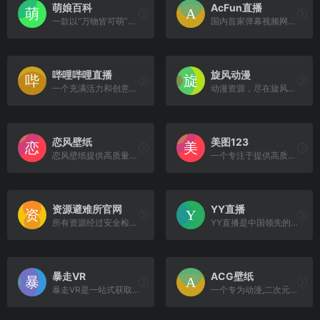
萌娘百科
AcFun直播
一款以“万物皆可萌”为主题的开放性百科全书。
国内首家弹幕视频网站，全网独家动漫新番，友好的弹幕氛围，有趣的UP主。
哔哩哔哩直播
旋风动漫
一个充满活力和创意的娱乐平台。
动漫资源，尽在旋风动漫BT下载频道。
恋风壁纸
美图123
恋风壁纸提供高质量电脑壁纸...
一个专注于提供高质量国漫壁纸的在线图片资源站。
资源避难所官网
YY直播
所有资源经过安全检测，无需注册即可高速下载。
YY直播是中国领先的互动直播平台之一。
暴走VR
ACG壁纸
暴走VR是一站式获取VR资源的理想选择，为用户提供了全网最全、最全面的VR资源下载服务，并且完全免费。
一个专为动漫,二次元,游戏爱好者打造的高清壁纸网站。