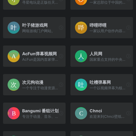
寻星电玩是正版任天堂游戏试玩平台.用一张卡带的价格,就可以试玩千款正版游戏,一次付费终身畅玩!
一家总部位于中国的游戏发行公司，成立于2014年，由北京中电博亚科技有限公司运营。
叶子猪游戏网
哔哩哔哩
网络游戏门户网站。
一家以用户创作内容（UGC）为核心的视频平台。
AcFun弹幕视频网
人民网
AcFun是国内首家弹幕视频网站，这里有全网独家动漫新番， 友好的弹幕氛围，有趣的UP主，好玩有科技感的虚拟偶像，年轻人都在用。
国家重点支持的中央级新闻门户，也是首批国家级重点新闻网站之一。
次元狗动漫
吐槽弹幕网
一个专注于动漫资源分享的社区平台。
一个以视频弹幕为核心特色的弹幕视频网站。
Bangumi 番组计划
Chnci
专注于动漫、音乐、游戏领域，帮助你分享、发现与结识同好的ACG网络。
欢迎来到Chnci壁纸网！这里汇...