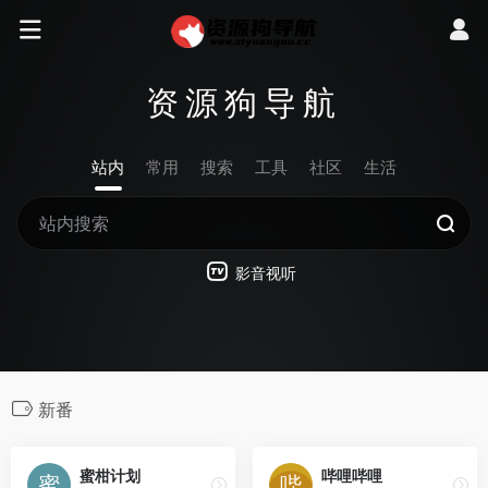
资源狗导航
站内
常用
搜索
工具
社区
生活
影音视听
新番
蜜柑计划
哔哩哔哩